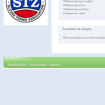
Obľúbená športová značka:
Obľúbený športovec:
Obľúbená športovkyňa:
Zaujímavosti o mne:
Zaradenie do skupín
Hráč momentálne nie je členom žiadn
Pravidlá použitia
Autor projektu
Kontakty