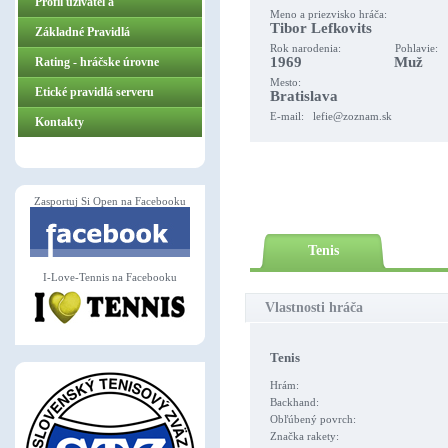
Profil užívateľa
Meno a priezvisko hráča:
Tibor Lefkovits
Základné Pravidlá
Rok narodenia: Pohlavie:
1969 Muž
ZasportujSiOpen.sk
Rating - hráčske úrovne
Mesto:
Etické pravidlá serveru
Bratislava
E-mail:
lefie@zoznam.sk
Kontakty
Zasportuj Si Open na Facebooku
Tenis
I-Love-Tennis na Facebooku
Vlastnosti hráča
Tenis
Hrám:
Backhand:
Obľúbený povrch:
Značka rakety: