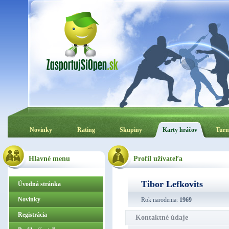
Novinky
Rating
Skupiny
Karty hráčov
Turn
Hlavné menu
Profil užívateľa
Tibor Lefkovits
Úvodná stránka
Novinky
Rok narodenia:
1969
Registrácia
Kontaktné údaje