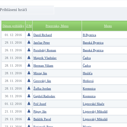
Prihlásení hráči
Dátum prihlášky
Z/M
Priezvisko, Meno
Mesto
01. 12. 2016
Daniš Richard
B.Bystrica
29. 11. 2016
Jančiar Peter
Banská Bystrica
26. 11. 2016
Porubský Roman
Banská Bystrica
28. 11. 2016
Majerik Vladislav
Čadca
28. 11. 2016
Herman Viliam
Čadca
28. 11. 2016
Mixtaj Ján
Hnúšťa
28. 11. 2016
Cerovský Ján
Hriňová
28. 11. 2016
Žufka Jordan
Kremnica
30. 11. 2016
Gajdoš Radoslav
Kremnica
01. 12. 2016
Frič Jozef
Liptovské Sliače
21. 11. 2016
Pápay Ján
Liptovský Mikuláš
29. 11. 2016
Balážik Pavel
Liptovský Mikuláš
23. 11. 2016
Feriancik Peter
Martin