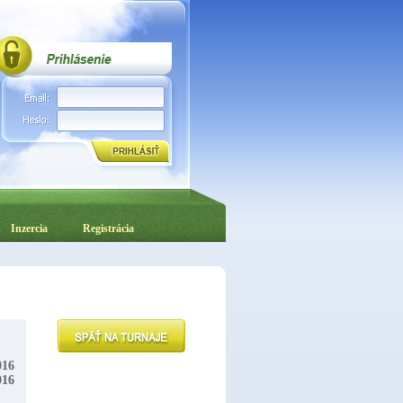
Inzercia
Registrácia
016
016