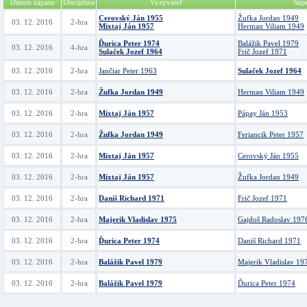
Dátum zápasu
Disciplína
Vyzývateľ
Súp
Cerovský Ján 1955
Žufka Jordan 1949
03. 12. 2016
2-hra
Mixtaj Ján 1957
Herman Viliam 1949
Ďurica Peter 1974
Balážik Pavel 1979
03. 12. 2016
4-hra
Sulaček Jozef 1964
Frič Jozef 1971
03. 12. 2016
2-hra
Jančiar Peter 1963
Sulaček Jozef 1964
03. 12. 2016
2-hra
Žufka Jordan 1949
Herman Viliam 1949
03. 12. 2016
2-hra
Mixtaj Ján 1957
Pápay Ján 1953
03. 12. 2016
2-hra
Žufka Jordan 1949
Feriancik Peter 1957
03. 12. 2016
2-hra
Mixtaj Ján 1957
Cerovský Ján 1955
03. 12. 2016
2-hra
Mixtaj Ján 1957
Žufka Jordan 1949
03. 12. 2016
2-hra
Daniš Richard 1971
Frič Jozef 1971
03. 12. 2016
2-hra
Majerik Vladislav 1975
Gajdoš Radoslav 197
03. 12. 2016
2-hra
Ďurica Peter 1974
Daniš Richard 1971
03. 12. 2016
2-hra
Balážik Pavel 1979
Majerik Vladislav 19
03. 12. 2016
2-hra
Balážik Pavel 1979
Ďurica Peter 1974