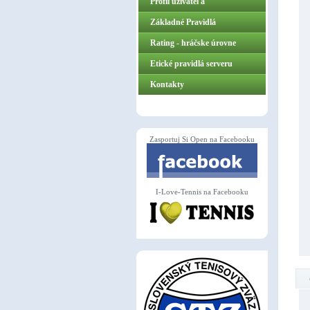
Profil užívateľa
Základné Pravidlá
ZasportujSiOpen.sk
Rating - hráčske úrovne
Etické pravidlá serveru
Kontakty
Zasportuj Si Open na Facebooku
I-Love-Tennis na Facebooku