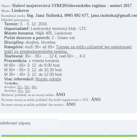
Halové majstrovstvá STREDOslovenského regiónu - seniori 2017
Názov:
Lieskovec
Mesto:
Ing. Jana Tužinská, 0905 892 677, jana.tuzinska@gmail.c
Kontaktná osoba:
Dôležité informácie:
Termín:
3. - 5. 12. 2016
Usporiadateľ:
Lieskovský tenisový klub - LTC
Miesto konania
: Hájik 405, Lieskovec
Počet dvorcov a povrch:
2 - Green set
Disciplíny:
dvojhra, štvorhra
Kategórie:
muži 35+ až 65+
Turnaja sa môžu zúčastniť len registrovaní
hráči zo stredoslovenského regiónu.
Štartovné:
35+ - 55+ .....12 €, nad 60+.....6 €
Prezentácia
: v mieste konania
M 60+ - 65+ 3. 12. do 9.00 hod.
M 50+ - 55+ 3. 12. do 10,30 hod.
M 35+ - 45+ 3. 12. do 12.00 hod.
Viac informácií:
Rozpis súťaže
Výsledky:
dvojhra:
35+
,
50+
,
60+
štvorhra:
35+
,
55+
ÁNO
Možnosť prihlásiť sa na turnaj online:
ÁNO
Na tento turnaj sa môžu prihlásiť iba hráči registrovaní v STZ.:
ÁNO
Na tento turnaj sa môžu prihlásiť iba seniori.:
odohrané zápasy