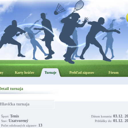
ny
Karty hráčov
Turnaje
Prehľad zápasov
Fórum
Detail turnaja
Hlavička turnaja
Tenis
03.12. 2
Šport:
Dátum konania:
Uzatvorený
01.12. 2
Stav:
Prihlášky do:
13
Počet odohraných zápasov: