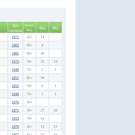
Rok
Senior.
RE2
RE4
narodenia
Kat.
1971
55+
14
1963
60+
6
1965
60+
46
1975
50+
21
13
1949
75+
5
3
1957
65+
34
1955
70+
6
1
1949
75+
1
1
1976
50+
1971
55+
27
34
1953
70+
34
1979
45+
15
13
1957
65+
25
43