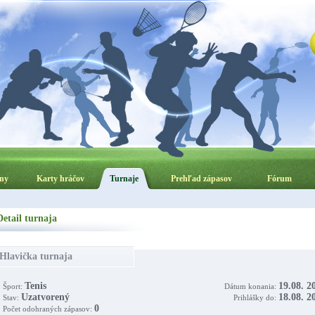
ny
Karty hráčov
Turnaje
Prehľad zápasov
Fórum
Detail turnaja
Hlavička turnaja
Tenis
19.08. 2
Šport:
Dátum konania:
Uzatvorený
18.08. 2
Stav:
Prihlášky do:
0
Počet odohraných zápasov: