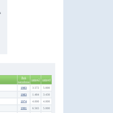
k
Rok
rating2
rating4
narodenia
1983
3.572
5.000
1983
1.484
3.430
1974
4.000
4.000
1991
6.565
5.000