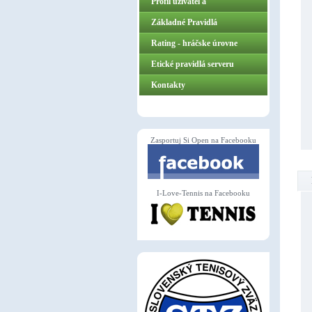
Profil užívateľa
Základné Pravidlá
ZasportujSiOpen.sk
Rating - hráčske úrovne
Etické pravidlá serveru
Kontakty
Zasportuj Si Open na Facebooku
I-Love-Tennis na Facebooku