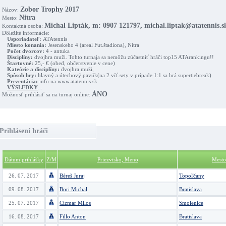
Zobor Trophy 2017
Názov:
Nitra
Mesto:
Michal Lipták, m: 0907 121797, michal.liptak@atatennis.s
Kontaktná osoba:
Dôležité informácie:
Usporiadateľ:
ATAtennis
Miesto konania:
Jesenskeho 4 (areal Fut.štadiona), Nitra
Počet dvorcov:
4 - antuka
Disciplíny:
dvojhra muži. Tohto turnaja sa nemôžu zúčastniť hráči top15 ATArankingu!!
Štartovné:
25,- € (obed, občerstvenie v cene)
Kateórie a disciplíny:
dvojhra muži,
Spôsob hry:
hlavný a útechový pavúk(na 2 víť.sety v prípade 1:1 sa hrá supertiebreak)
Prezentácia:
info na www.atatennis.sk
VÝSLEDKY
...
ÁNO
Možnosť prihlásiť sa na turnaj online:
Prihlásení hráči
Dátum prihlášky
Z/M
Priezvisko, Meno
Mesto
26. 07. 2017
Béreš Juraj
Topoľčany
09. 08. 2017
Bori Michal
Bratislava
25. 07. 2017
Cizmar Milos
Smolenice
16. 08. 2017
Fillo Anton
Bratislava