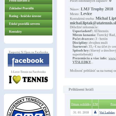
0
Profil užívateľa
Počet odohraných zápasov:
Základné Pravidlá
LMJ Trophy 2018
Názov:
Levice
Mesto:
ZasportujSiOpen.sk
Rating - hráčske úrovne
Michal Lipt
Kontaktná osoba:
michal.liptak@atatennis.s
Etické pravidlá serveru
Dôležité informácie:
Usporiadateľ:
ATAtennis
Kontakty
Miesto konania:
Turecký Rad,
Počet dvorcov:
3 - betón
Disciplíny:
dvojhra muži
Štartovné:
35,- € na účet (v ce
Spôsob hry:
hlavný a útechový 
Zasportuj Si Open na Facebooku
supertiebreak)
Prezentácia a viac info:
www.
VÝSLEDKY
...
Možnosť prihlásiť sa na turnaj o
I-Love-Tennis na Facebooku
Prihlásení hráči
Dátum prihlášky
Z/M
Prie
31. 01. 2018
Vizi Ladislav