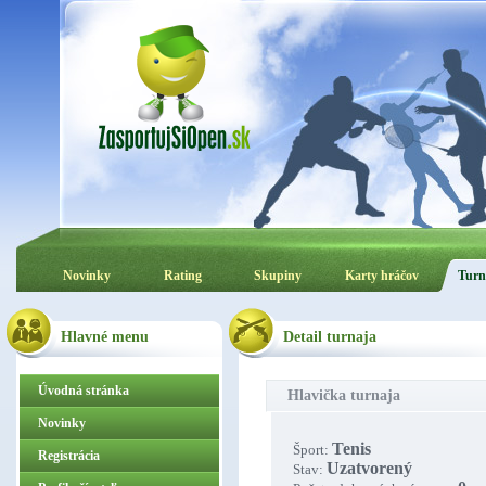
Novinky
Rating
Skupiny
Karty hráčov
Turn
Hlavné menu
Detail turnaja
Úvodná stránka
Hlavička turnaja
Novinky
Tenis
Šport:
Registrácia
Uzatvorený
Stav: