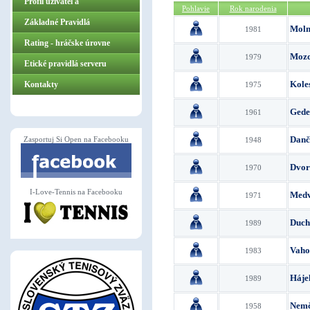
Profil užívateľa
Pohlavie
Rok narodenia
Základné Pravidlá
Moln
1981
ZasportujSiOpen.sk
Rating - hráčske úrovne
Mozd
1979
Etické pravidlá serveru
Kole
Kontakty
1975
Gede
1961
Danč
Zasportuj Si Open na Facebooku
1948
Dvor
1970
I-Love-Tennis na Facebooku
Medv
1971
Duch
1989
Vaho
1983
Háje
1989
Nemč
1958