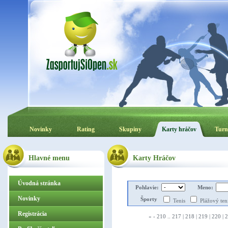
Novinky
Rating
Skupiny
Karty hráčov
Turn
Hlavné menu
Karty Hráčov
Úvodná stránka
Pohlavie:
Meno:
Novinky
Športy
Tenis
Plážový te
Registrácia
«
‹
210
..
217
|
218
|
219
|
220
|
2