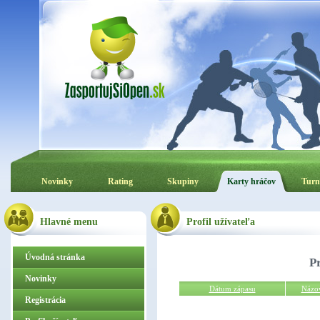
Novinky
Rating
Skupiny
Karty hráčov
Turn
Hlavné menu
Profil užívateľa
Úvodná stránka
P
Novinky
Dátum zápasu
Názo
Registrácia