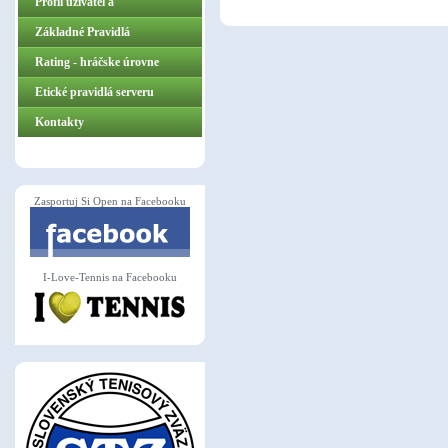
Profil užívateľa
Základné Pravidlá
ZasportujSiOpen.sk
Rating - hráčske úrovne
Etické pravidlá serveru
Kontakty
Zasportuj Si Open na Facebooku
I-Love-Tennis na Facebooku