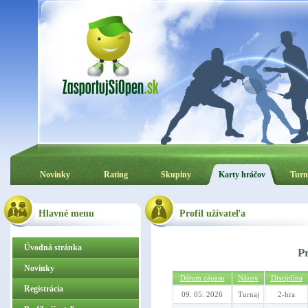
Novinky
Rating
Skupiny
Karty hráčov
Turn
Hlavné menu
Profil užívateľa
Úvodná stránka
P
Novinky
Dátum zápasu
Názov
Disciplína
Registrácia
09. 05. 2026
Turnaj
2-hra