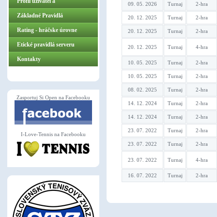
Profil užívateľa
09. 05. 2026
Turnaj
2-hra
Základné Pravidlá
20. 12. 2025
Turnaj
2-hra
ZasportujSiOpen.sk
Rating - hráčske úrovne
20. 12. 2025
Turnaj
2-hra
Etické pravidlá serveru
20. 12. 2025
Turnaj
4-hra
Kontakty
10. 05. 2025
Turnaj
2-hra
10. 05. 2025
Turnaj
2-hra
08. 02. 2025
Turnaj
2-hra
Zasportuj Si Open na Facebooku
14. 12. 2024
Turnaj
2-hra
14. 12. 2024
Turnaj
2-hra
23. 07. 2022
Turnaj
2-hra
I-Love-Tennis na Facebooku
23. 07. 2022
Turnaj
2-hra
23. 07. 2022
Turnaj
4-hra
16. 07. 2022
Turnaj
2-hra