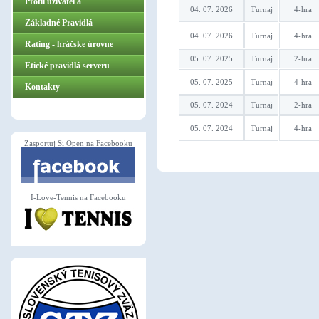
Profil užívateľa
04. 07. 2026
Turnaj
4-hra
Základné Pravidlá
04. 07. 2026
Turnaj
4-hra
ZasportujSiOpen.sk
Rating - hráčske úrovne
05. 07. 2025
Turnaj
2-hra
Etické pravidlá serveru
05. 07. 2025
Turnaj
4-hra
Kontakty
05. 07. 2024
Turnaj
2-hra
05. 07. 2024
Turnaj
4-hra
Zasportuj Si Open na Facebooku
I-Love-Tennis na Facebooku