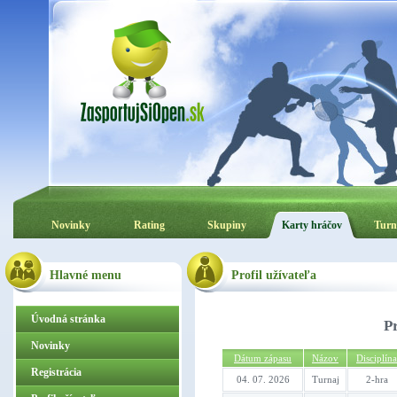
Novinky
Rating
Skupiny
Karty hráčov
Turn
Hlavné menu
Profil užívateľa
Úvodná stránka
P
Novinky
Dátum zápasu
Názov
Disciplína
Registrácia
04. 07. 2026
Turnaj
2-hra