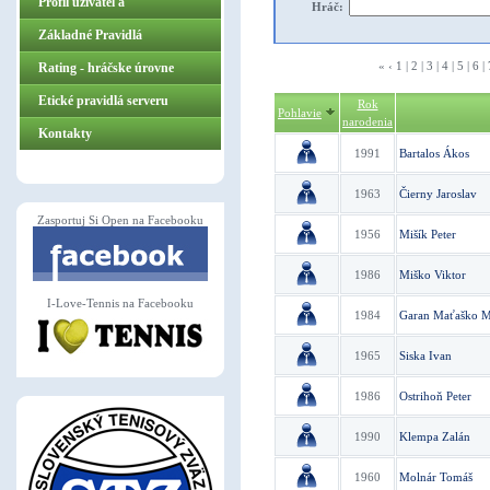
Profil užívateľa
Hráč:
Základné Pravidlá
«
‹
1
|
2
|
3
|
4
|
5
|
6
|
ZasportujSiOpen.sk
Rating - hráčske úrovne
Etické pravidlá serveru
Rok
Pohlavie
narodenia
Kontakty
1991
Bartalos Ákos
1963
Čierny Jaroslav
Zasportuj Si Open na Facebooku
1956
Mišík Peter
1986
Miško Viktor
I-Love-Tennis na Facebooku
1984
Garan Maťaško M
1965
Siska Ivan
1986
Ostrihoň Peter
1990
Klempa Zalán
1960
Molnár Tomáš