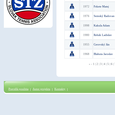
1972
Fekete Matej
1976
Sninský Radovan
1998
Kakula Adam
1980
Rehák Ladislav
1955
Cerovský Ján
1968
Blahuta Jaroslav
«
‹
1
|
2
|
3
|
4
|
5
|
6
|
Pravidlá použitia
Autor projektu
Kontakty