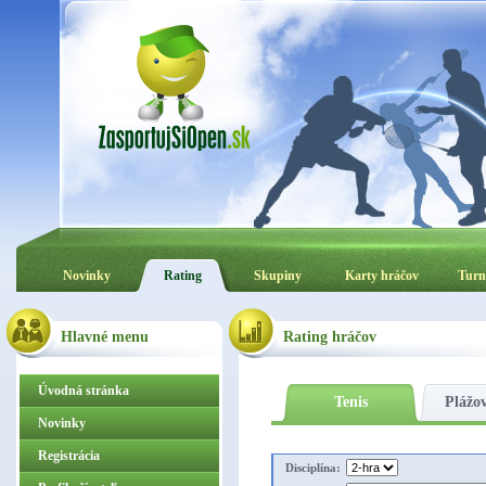
Novinky
Rating
Skupiny
Karty hráčov
Turn
Hlavné menu
Rating hráčov
Úvodná stránka
Tenis
Plážov
Novinky
Registrácia
Disciplína: