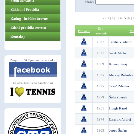
Profil užívateľa
Hráč:
Základné Pravidlá
«
‹
1
|
2
|
3
|
4
|
5
|
6
|
ZasportujSiOpen.sk
Rating - hráčske úrovne
Etické pravidlá serveru
Rok
Pohlavie
Me
narodenia
Kontakty
1957
Taraba Vladimír
1971
Valek Michal
Zasportuj Si Open na Facebooku
1969
Koman Juraj
1975
Meravý Radoslav
I-Love-Tennis na Facebooku
1975
Takáč Zdenko
1979
Šeda Zdenek
1951
Hingis Karol
1974
Bartovic Andrej
1963
Joppa Štefan