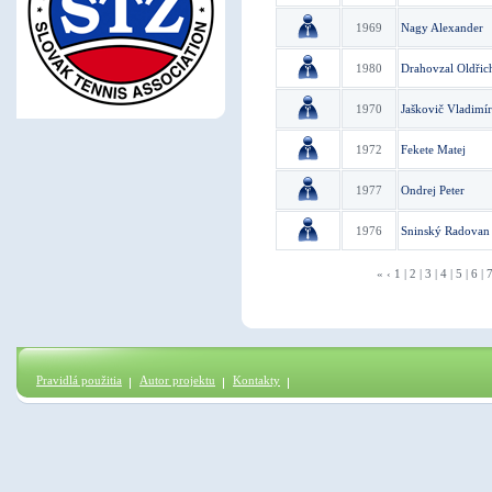
1969
Nagy Alexander
1980
Drahovzal Oldřic
1970
Jaškovič Vladimír
1972
Fekete Matej
1977
Ondrej Peter
1976
Sninský Radovan
«
‹
1
|
2
|
3
|
4
|
5
|
6
|
Pravidlá použitia
Autor projektu
Kontakty