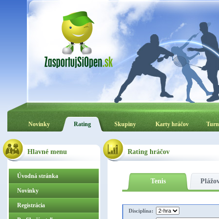
Novinky
Rating
Skupiny
Karty hráčov
Turn
Hlavné menu
Rating hráčov
Úvodná stránka
Tenis
Plážov
Novinky
Registrácia
Disciplína: