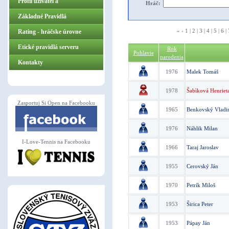
Profil užívateľa
Hráč:
Základné Pravidlá
«
‹
1
|
2
|
3
|
4
|
5
|
6
|
ZasportujSiOpen.sk
Rating - hráčske úrovne
Etické pravidlá serveru
Rok
Pohlavie
narodenia
Kontakty
1976
Malek Tomáš
1978
Šabìková Henriet
Zasportuj Si Open na Facebooku
1965
Benkovský Vladi
1976
Náhlik Milan
I-Love-Tennis na Facebooku
1966
Taraj Jaroslav
1955
Cerovský Ján
1970
Petrík Miloš
1953
Širica Peter
1953
Pápay Ján