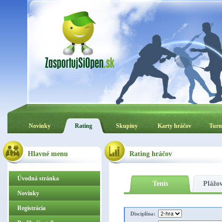
Novinky
Rating
Skupiny
Karty hráčov
Turn
Hlavné menu
Rating hráčov
Úvodná stránka
Tenis
Plážov
Novinky
Registrácia
Disciplína: