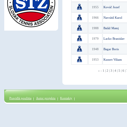
1955
Kováč Jozef
1966
Navrátil Karol
1988
Baláž Matej
1979
Lacko Branislav
1948
Bagar Boris
1953
Kunert Viliam
«
‹
1
|
2
|
3
|
4
|
5
|
6
|
Pravidlá použitia
Autor projektu
Kontakty