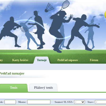
ny
Karty hráčov
Turnaje
Prehľad zápasov
Fórum
Prehľad turnajov
Tenis
Plážový tenis
ok:
Mesto:
Seniori TL STZ:
Stav: