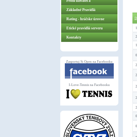
Profil užívateľa
Základné Pravidlá
D
ZasportujSiOpen.sk
Rating - hráčske úrovne
Etické pravidlá serveru
1
2
Kontakty
1
0
Zasportuj Si Open na Facebooku
2
2
I-Love-Tennis na Facebooku
2
2
2
0
0