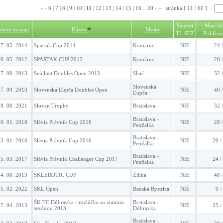
«
‹
6
|
7
|
8
|
9
|
10
|
11
|
12
|
13
|
14
|
15
|
16
..
20
›
»
stránka [ 11 / 60 ]
Seniori
Max. hr
átum turnaja
Názov
Mesto
TL STZ
Prihlásen
7. 05. 2014
Spartak Cup 2014
Komárno
NIE
24 /
0. 05. 2012
SPARTAK CUP 2012
Komárno
NIE
20 /
7. 08. 2013
Snailnet Doubles Open 2013
Sliač
NIE
32 /
Slovenská
7. 09. 2013
Slovenská Ľupča Doubles Open
NIE
40 /
Ľupča
8. 08. 2021
Slovan Trophy
Bratislava
NIE
32 /
Bratislava -
0. 01. 2018
Slávia Právnik Cup 2018
NIE
28 /
Petržalka
Bratislava -
3. 01. 2016
Slávia Právnik Cup 2016
NIE
20 /
Petržalka
Bratislava -
5. 03. 2017
Slávia Právnik Challenger Cup 2017
NIE
24 /
Petržalka
4. 08. 2013
SKLEROTIC CUP
Žilina
NIE
48 /
5. 02. 2022
SKL Open
Banská Bystrica
NIE
0 /
ŠK TC Dúbravka - rozlúčka so zimnou
Bratislava -
7. 04. 2013
NIE
25 /
sezónou 2013
Dúbravka
Bratislava -