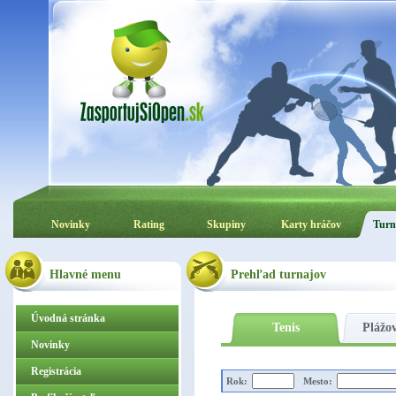
Novinky
Rating
Skupiny
Karty hráčov
Turn
Hlavné menu
Prehľad turnajov
Úvodná stránka
Tenis
Plážov
Novinky
Registrácia
Rok:
Mesto: