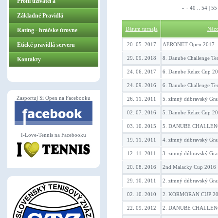
Profil užívateľa
«
‹
40
..
54
|
55
Základné Pravidlá
Dátum turnaja
Náz
ZasportujSiOpen.sk
Rating - hráčske úrovne
Etické pravidlá serveru
20. 05. 2017
AERONET Open 2017
29. 09. 2018
8. Danube Challenge Te
Kontakty
24. 06. 2017
6. Danube Relax Cup 2
24. 09. 2016
6. Danube Challenge Te
Zasportuj Si Open na Facebooku
26. 11. 2011
5. zimný dúbravský Gr
02. 07. 2016
5. Danube Relax Cup 2
03. 10. 2015
5. DANUBE CHALLEN
I-Love-Tennis na Facebooku
19. 11. 2011
4. zimný dúbravský Gr
12. 11. 2011
3. zimný dúbravský Gr
20. 08. 2016
2nd Malacky Cup 2016
29. 10. 2011
2. zimný dúbravský Gr
02. 10. 2010
2. KORMORAN CUP 2010 
22. 09. 2012
2. DANUBE CHALLEN