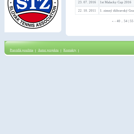
23. 07. 2016
1st Malacky Cup 2016
22. 10. 2011
1. zimný dúbravský Gr
«
‹
40
..
54
|
55
Pravidlá použitia
Autor projektu
Kontakty