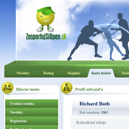
Novinky
Rating
Skupiny
Karty hráčov
Turn
Hlavné menu
Profil užívateľa
Richard Both
Úvodná stránka
Novinky
Rok narodenia:
1963
Registrácia
Kontaktné údaje