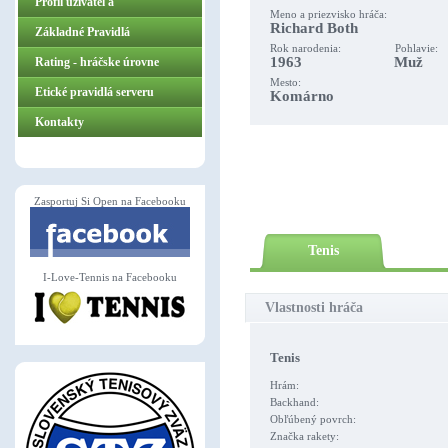
Profil užívateľa
Meno a priezvisko hráča:
Richard Both
Základné Pravidlá
Rok narodenia: Pohlavie:
1963 Muž
ZasportujSiOpen.sk
Rating - hráčske úrovne
Mesto:
Etické pravidlá serveru
Komárno
Kontakty
Zasportuj Si Open na Facebooku
Tenis
I-Love-Tennis na Facebooku
Vlastnosti hráča
Tenis
Hrám:
Backhand:
Obľúbený povrch:
Značka rakety: