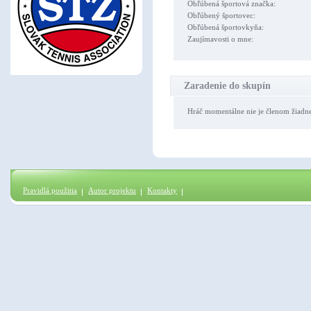
Obľúbená športová značka:
Obľúbený športovec:
Obľúbená športovkyňa:
Zaujímavosti o mne:
Zaradenie do skupín
Hráč momentálne nie je členom žiadn
Pravidlá použitia
Autor projektu
Kontakty