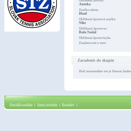
Obľúbený povrch:
Antuka
Značka rakety:
Head
Obľúbená športová značka:
Nike
Obľúbený športovec:
Rafa Nadal
Obľúbená športovkyňa:
Zaujímavosti o mne:
Zaradenie do skupín
Hráč momentálne nie je členom žiadn
Pravidlá použitia
Autor projektu
Kontakty