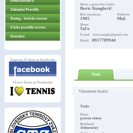
Profil užívateľa
Meno a priezvisko hráča:
Boris Štanglovič
Základné Pravidlá
Rok narodenia: Pohlavie:
1985 Muž
ZasportujSiOpen.sk
Rating - hráčske úrovne
Mesto:
Etické pravidlá serveru
Šaľa
E-mail:
boris.stanglo@gmail.com
Kontakty
0917789944
Mobil:
Zasportuj Si Open na Facebooku
Tenis
I-Love-Tennis na Facebooku
Vlastnosti hráča
Tenis
Hrám:
pravou rukou
Backhand:
Jednoručný