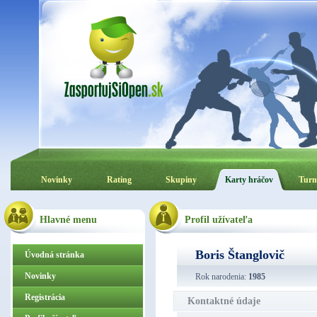
Novinky
Rating
Skupiny
Karty hráčov
Turn
Hlavné menu
Profil užívateľa
Boris Štanglovič
Úvodná stránka
Novinky
Rok narodenia:
1985
Registrácia
Kontaktné údaje