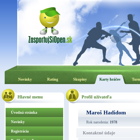
Novinky
Rating
Skupiny
Karty hráčov
Turn
Hlavné menu
Profil užívateľa
Maroš Hadidom
Úvodná stránka
Novinky
Rok narodenia:
1978
Registrácia
Kontaktné údaje