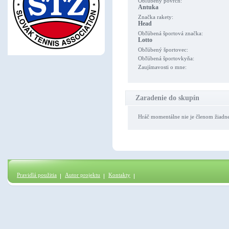
Obľúbený povrch:
Antuka
Značka rakety:
Head
Obľúbená športová značka:
Lotto
Obľúbený športovec:
Obľúbená športovkyňa:
Zaujímavosti o mne:
Zaradenie do skupín
Hráč momentálne nie je členom žiadn
Pravidlá použitia
Autor projektu
Kontakty