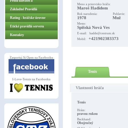
Profil užívateľa
Meno a priezvisko hráča:
Maroš Hadidom
Základné Pravidlá
Rok narodenia: Pohlavie:
1978 Muž
ZasportujSiOpen.sk
Rating - hráčske úrovne
Mesto:
Etické pravidlá serveru
Spišská Nová Ves
E-mail:
hadde@centrum.sk
Kontakty
+421902383373
Mobil:
Zasportuj Si Open na Facebooku
Tenis
I-Love-Tennis na Facebooku
Vlastnosti hráča
Tenis
Hrám:
pravou rukou
Backhand:
Obojručný