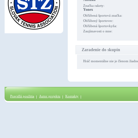
Značka rakety:
Yonex
Obľúbená športová značka:
Obľúbený športovec:
Obľúbená športovkyňa:
Zaujímavosti o mne:
Zaradenie do skupín
Hráč momentálne nie je členom žiadn
Pravidlá použitia
Autor projektu
Kontakty