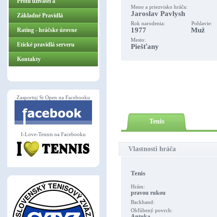
Profil užívateľa
Meno a priezvisko hráča:
Jaroslav Pavlysh
Základné Pravidlá
Rok narodenia: Pohlavie:
1977 Muž
ZasportujSiOpen.sk
Rating - hráčske úrovne
Mesto:
Etické pravidlá serveru
Piešťany
Kontakty
Zasportuj Si Open na Facebooku
Tenis
I-Love-Tennis na Facebooku
Vlastnosti hráča
Tenis
Hrám:
pravou rukou
Backhand:
Obľúbený povrch:
Antuka