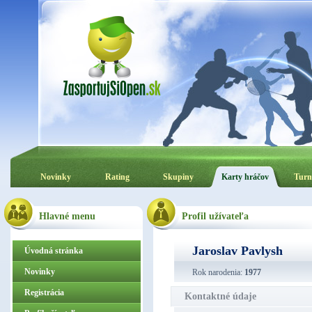
Novinky
Rating
Skupiny
Karty hráčov
Turn
Hlavné menu
Profil užívateľa
Jaroslav Pavlysh
Úvodná stránka
Novinky
Rok narodenia:
1977
Registrácia
Kontaktné údaje