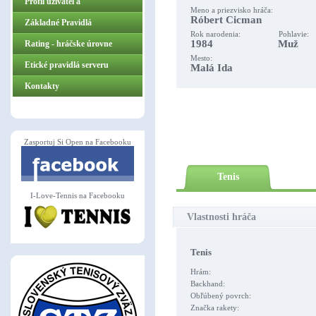
Profil užívateľa
Meno a priezvisko hráča:
Róbert Cicman
Základné Pravidlá
Rok narodenia: Pohlavie:
1984 Muž
ZasportujSiOpen.sk
Rating - hráčske úrovne
Mesto:
Etické pravidlá serveru
Malá Ida
Kontakty
Zasportuj Si Open na Facebooku
Tenis
I-Love-Tennis na Facebooku
Vlastnosti hráča
Tenis
Hrám:
Backhand:
Obľúbený povrch:
Značka rakety: