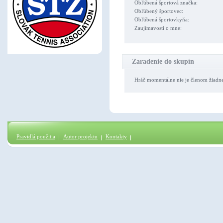
Obľúbená športová značka:
Obľúbený športovec:
Obľúbená športovkyňa:
Zaujímavosti o mne:
Zaradenie do skupín
Hráč momentálne nie je členom žiadn
Pravidlá použitia
Autor projektu
Kontakty