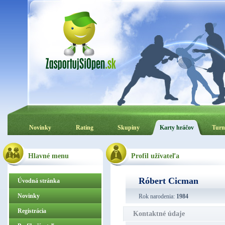
Novinky
Rating
Skupiny
Karty hráčov
Turn
Hlavné menu
Profil užívateľa
Róbert Cicman
Úvodná stránka
Novinky
Rok narodenia:
1984
Registrácia
Kontaktné údaje