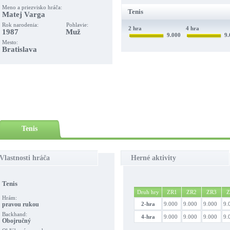
Meno a priezvisko hráča:
Tenis
Matej Varga
Rok narodenia: Pohlavie:
2 hra
4 hra
1987 Muž
9.000
9.
Mesto:
Bratislava
Tenis
Vlastnosti hráča
Herné aktivity
Tenis
Druh hry
ZR1
ZR2
ZR3
Z
Hrám:
pravou rukou
2-hra
9.000
9.000
9.000
9.
Backhand:
4-hra
9.000
9.000
9.000
9.
Obojručný