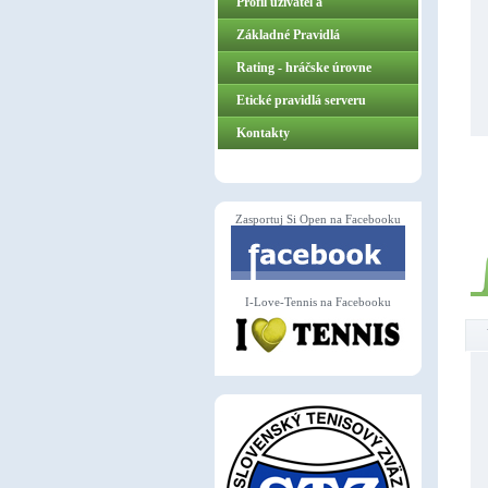
Profil užívateľa
Základné Pravidlá
ZasportujSiOpen.sk
Rating - hráčske úrovne
Etické pravidlá serveru
Kontakty
Zasportuj Si Open na Facebooku
I-Love-Tennis na Facebooku