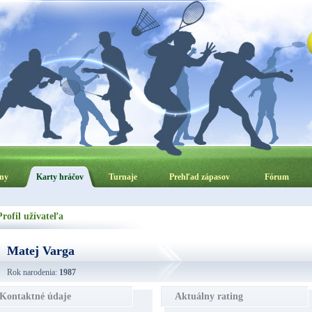
ny
Karty hráčov
Turnaje
Prehľad zápasov
Fórum
Profil užívateľa
Matej Varga
Rok narodenia:
1987
Kontaktné údaje
Aktuálny rating