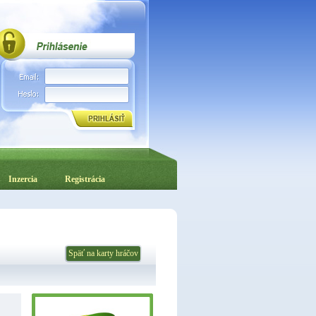
Inzercia
Registrácia
Späť na karty hráčov