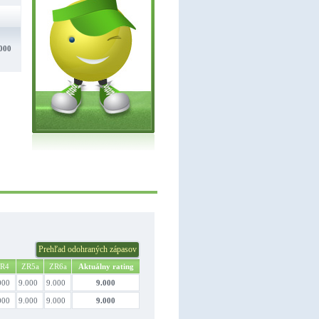
000
Prehľad odohraných zápasov
R4
ZR5a
ZR6a
Aktuálny rating
000
9.000
9.000
9.000
000
9.000
9.000
9.000