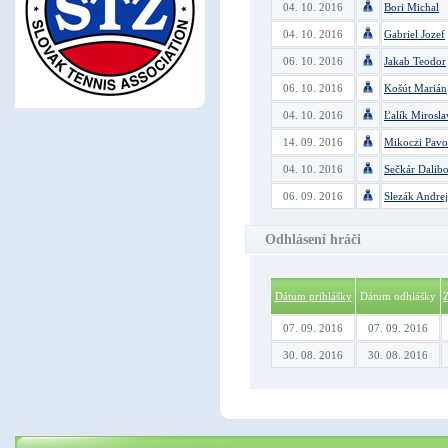
04. 10. 2016
Bori Michal
04. 10. 2016
Gabriel Jozef
06. 10. 2016
Jakab Teodor
06. 10. 2016
Košút Marián
04. 10. 2016
Ľalík Mirosla
14. 09. 2016
Mikoczi Pavo
04. 10. 2016
Sečkár Dalib
06. 09. 2016
Slezák Andrej
Odhlásení hráči
Dátum prihlášky
Dátum odhlášky
07. 09. 2016
07. 09. 2016
30. 08. 2016
30. 08. 2016