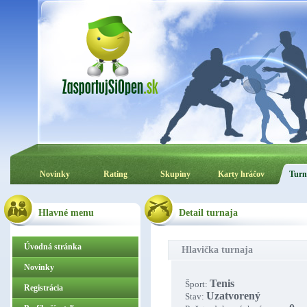
Novinky
Rating
Skupiny
Karty hráčov
Turn
Hlavné menu
Detail turnaja
Úvodná stránka
Hlavička turnaja
Novinky
Tenis
Šport:
Registrácia
Uzatvorený
Stav: