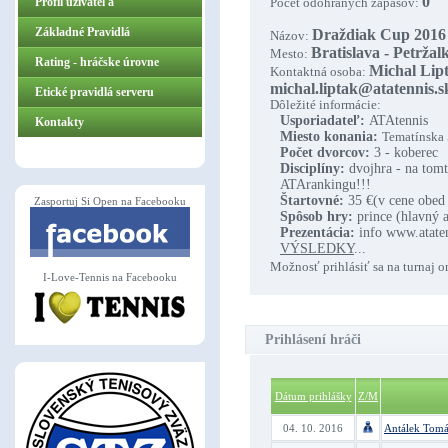
0
Profil užívateľa
Počet odohraných zápasov:
Základné Pravidlá
Draždiak Cup 2016
Názov:
Bratislava - Petržal
Mesto:
ZasportujSiOpen.sk
Rating - hráčske úrovne
Michal Lipt
Kontaktná osoba:
michal.liptak@atatennis.s
Etické pravidlá serveru
Dôležité informácie:
Usporiadateľ:
ATAtennis
Kontakty
Miesto konania:
Tematínska 
Počet dvorcov:
3 - koberec
Disciplíny:
dvojhra - na tomt
ATArankingu!!!
Štartovné:
35 €(v cene obed 
Zasportuj Si Open na Facebooku
Spôsob hry:
prince (hlavný 
Prezentácia:
info www.ataten
VÝSLEDKY
...
Možnosť prihlásiť sa na turnaj o
I-Love-Tennis na Facebooku
Prihlásení hráči
Dátum prihlášky
Z/M
04. 10. 2016
Antálek Tomá