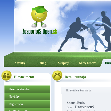
Novinky
Rating
Skupiny
Karty hráčov
Turn
Hlavné menu
Detail turnaja
Úvodná stránka
Hlavička turnaja
Novinky
Tenis
Šport:
Registrácia
Uzatvorený
Stav: