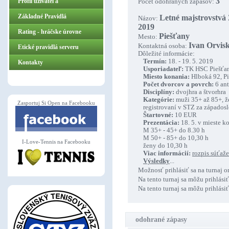
3
Profil užívateľa
Počet odohraných zápasov:
Základné Pravidlá
Letné majstrovstvá
Názov:
2019
ZasportujSiOpen.sk
Rating - hráčske úrovne
Piešťany
Mesto:
Ivan Orvisk
Kontaktná osoba:
Etické pravidlá serveru
Dôležité informácie:
Termín:
18. - 19. 5. 2019
Kontakty
Usporiadateľ:
TK HSC Piešťa
Miesto konania:
Hlboká 92, P
Počet dvorcov a povrch:
6 an
Disciplí­ny:
dvojhra a štvorhra
Kategórie:
muži 35+ až 85+, ž
Zasportuj Si Open na Facebooku
registrovaní­ v STZ za západos
Štartovné:
10 EUR
Prezentácia:
18. 5. v mieste k
M 35+ - 45+ do 8.30 h
M 50+ - 85+ do 10,30 h
I-Love-Tennis na Facebooku
ženy do 10,30 h
Viac informácií­:
rozpis súťaže
Výsledky
...
Možnosť prihlásiť sa na turnaj o
Na tento turnaj sa môžu prihlásiť
Na tento turnaj sa môžu prihlásiť
odohrané zápasy