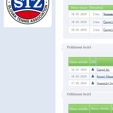
Dátum zápasu
Disciplína
18. 05. 2019
2-hra
Vesteni
18. 05. 2019
2-hra
Čangel 
18. 05. 2019
2-hra
Čangel 
Prihlásení hráči
Dátum prihlášky
Z/M
16. 05. 2019
Čangel Ján
16. 05. 2019
Kunert Vilia
17. 05. 2019
Vestenický Ig
Odhlásení hráči
Dátum prihlášky
Dátum odhlášky