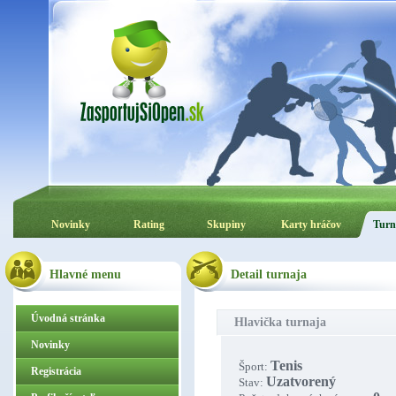
Novinky
Rating
Skupiny
Karty hráčov
Turn
Hlavné menu
Detail turnaja
Úvodná stránka
Hlavička turnaja
Novinky
Tenis
Šport:
Registrácia
Uzatvorený
Stav: