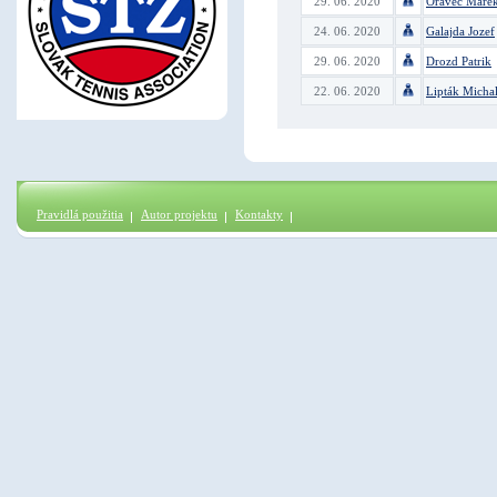
29. 06. 2020
Oravec Mare
24. 06. 2020
Galajda Jozef
29. 06. 2020
Drozd Patrik
22. 06. 2020
Lipták Micha
Pravidlá použitia
Autor projektu
Kontakty