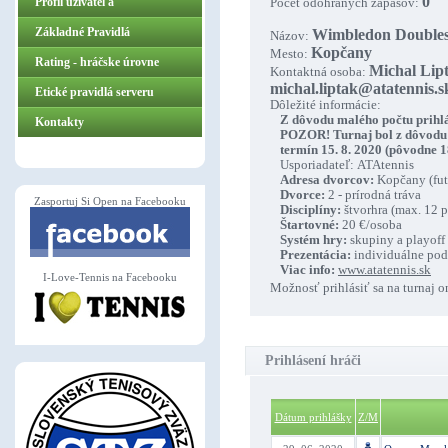
0
Profil užívateľa
Počet odohraných zápasov:
Základné Pravidlá
Wimbledon Double
Názov:
Kopčany
Mesto:
ZasportujSiOpen.sk
Rating - hráčske úrovne
Michal Lipt
Kontaktná osoba:
michal.liptak@atatennis.s
Etické pravidlá serveru
Dôležité informácie:
Z dôvodu malého počtu prihlá
Kontakty
POZOR! Turnaj bol z dôvodu 
termín 15. 8. 2020 (pôvodne 18
Usporiadateľ: ATAtennis
Adresa dvorcov:
Kopčany (fut
Dvorce:
2 - prírodná tráva
Zasportuj Si Open na Facebooku
Disciplíny:
štvorhra (max. 12 
Štartovné:
20 €/osoba
Systém hry:
skupiny a playoff
Prezentácia:
individuálne pod
Viac info:
www.atatennis.sk
I-Love-Tennis na Facebooku
Možnosť prihlásiť sa na turnaj o
Prihlásení hráči
Dátum prihlášky
Z/M