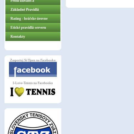
Profil užívateľa
Základné Pravidlá
ZasportujSiOpen.sk
Rating - hráčske úrovne
Etické pravidlá serveru
Kontakty
Zasportuj Si Open na Facebooku
I-Love-Tennis na Facebooku