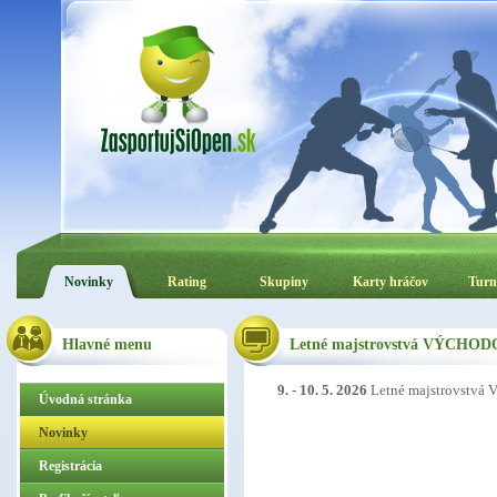
Novinky
Rating
Skupiny
Karty hráčov
Turn
Hlavné menu
Letné majstrovstvá VÝCHODOsl
9. - 10. 5. 2026
Letné majstrovstvá 
Úvodná stránka
Novinky
Registrácia