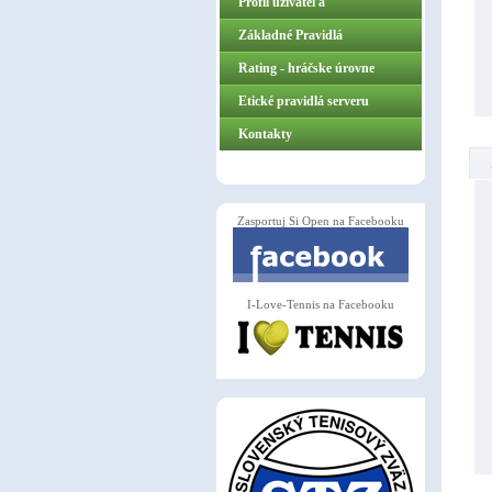
Profil užívateľa
Základné Pravidlá
ZasportujSiOpen.sk
Rating - hráčske úrovne
Etické pravidlá serveru
Kontakty
Zasportuj Si Open na Facebooku
I-Love-Tennis na Facebooku