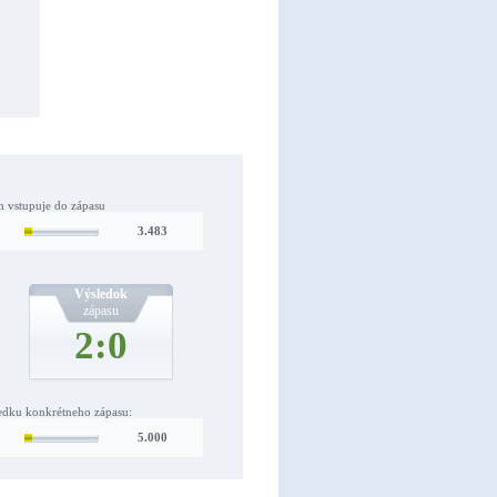
m vstupuje do zápasu
3.483
Výsledok
zápasu
2:0
ledku konkrétneho zápasu:
5.000