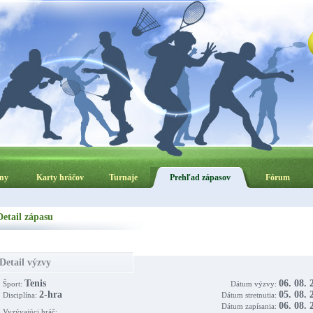
ny
Karty hráčov
Turnaje
Prehľad zápasov
Fórum
Detail zápasu
Detail výzvy
Tenis
06. 08. 
Šport:
Dátum výzvy:
2-hra
05. 08. 
Disciplína:
Dátum stretnutia:
06. 08. 
Dátum zapísania:
Vyzývajúci hráč: