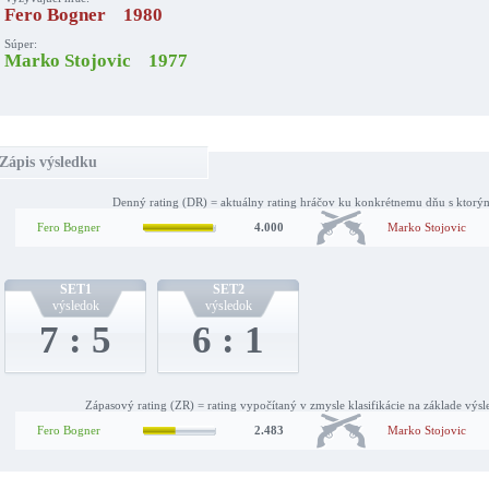
Fero Bogner 1980
Súper:
Marko Stojovic 1977
Zápis výsledku
Denný rating (DR) = aktuálny rating hráčov ku konkrétnemu dňu s ktorý
Fero Bogner
4.000
Marko Stojovic
SET1
SET2
výsledok
výsledok
7 : 5
6 : 1
Zápasový rating (ZR) = rating vypočítaný v zmysle klasifikácie na základe výs
Fero Bogner
2.483
Marko Stojovic