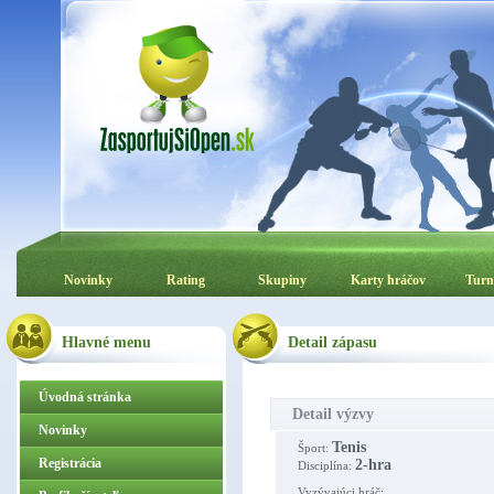
Novinky
Rating
Skupiny
Karty hráčov
Turn
Hlavné menu
Detail zápasu
Úvodná stránka
Detail výzvy
Novinky
Tenis
Šport:
Registrácia
2-hra
Disciplína:
Vyzývajúci hráč: