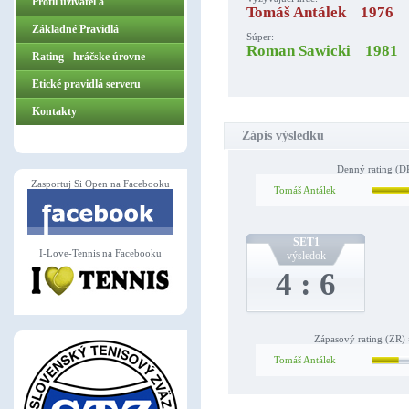
Profil užívateľa
Tomáš Antálek 1976
Základné Pravidlá
Súper:
Roman Sawicki 1981
ZasportujSiOpen.sk
Rating - hráčske úrovne
Etické pravidlá serveru
Kontakty
Zápis výsledku
Denný rating (DR
Zasportuj Si Open na Facebooku
Tomáš Antálek
SET1
I-Love-Tennis na Facebooku
výsledok
4 : 6
Zápasový rating (ZR) 
Tomáš Antálek