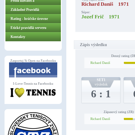
Profil užívateľa
Richard Daniš 1971
Základné Pravidlá
Súper:
Jozef Frič 1971
ZasportujSiOpen.sk
Rating - hráčske úrovne
Etické pravidlá serveru
Kontakty
Zápis výsledku
Denný rating (DR
Zasportuj Si Open na Facebooku
Richard Daniš
SET1
I-Love-Tennis na Facebooku
výsledok
6 : 1
Zápasový rating (ZR) 
Richard Daniš