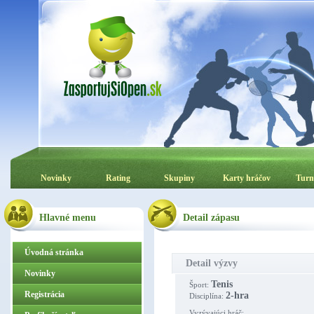
Novinky
Rating
Skupiny
Karty hráčov
Turn
Hlavné menu
Detail zápasu
Úvodná stránka
Detail výzvy
Novinky
Tenis
Šport:
Registrácia
2-hra
Disciplína:
Vyzývajúci hráč: