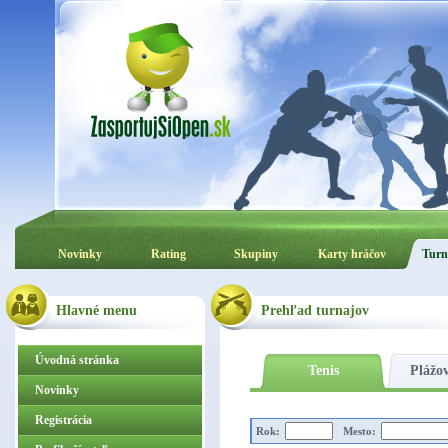
Novinky
Rating
Skupiny
Karty hráčov
Turn
Hlavné menu
Prehľad turnajov
Úvodná stránka
Tenis
Plážov
Novinky
Registrácia
Rok:
Mesto: