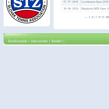
07. 07. 2018
Love4tennis Open 2018
30. 06. 2018
Matadorka MIX Open 2
«
‹
5
|
6
|
7
|
8
|
9
|
10
Pravidlá použitia
Autor projektu
Kontakty