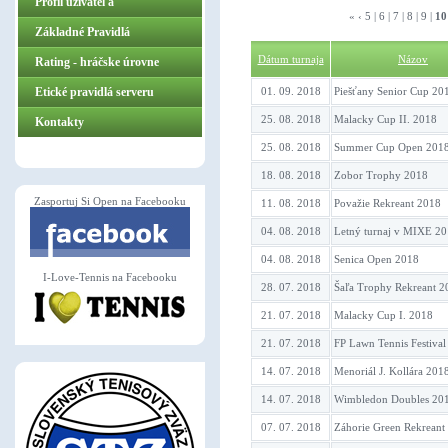
Profil užívateľa
«
‹
5
|
6
|
7
|
8
|
9
|
10
Základné Pravidlá
Dátum turnaja
Názov
ZasportujSiOpen.sk
Rating - hráčske úrovne
Etické pravidlá serveru
01. 09. 2018
Piešťany Senior Cup 20
25. 08. 2018
Malacky Cup II. 2018
Kontakty
25. 08. 2018
Summer Cup Open 201
18. 08. 2018
Zobor Trophy 2018
Zasportuj Si Open na Facebooku
11. 08. 2018
Považie Rekreant 2018
04. 08. 2018
Letný turnaj v MIXE 2
04. 08. 2018
Senica Open 2018
I-Love-Tennis na Facebooku
28. 07. 2018
Šaľa Trophy Rekreant 2
21. 07. 2018
Malacky Cup I. 2018
21. 07. 2018
FP Lawn Tennis Festiva
14. 07. 2018
Menoriál J. Kollára 201
14. 07. 2018
Wimbledon Doubles 20
07. 07. 2018
Záhorie Green Rekreant