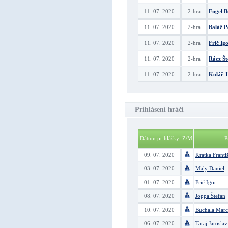
11. 07. 2020
2-hra
Engel B
11. 07. 2020
2-hra
Baláž P
11. 07. 2020
2-hra
Frič Ig
11. 07. 2020
2-hra
Rácz Št
11. 07. 2020
2-hra
Kolář J
Prihlásení hráči
Dátum prihlášky
Z/M
P
09. 07. 2020
Kratka Franti
03. 07. 2020
Maly Daniel
01. 07. 2020
Frič Igor
08. 07. 2020
Joppa Štefan
10. 07. 2020
Buchala Marc
06. 07. 2020
Taraj Jaroslav