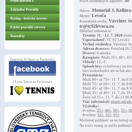
30
Profil užívateľa
Počet odohraných zápasov:
Základné Pravidlá
Menoriál J. Kollára
Názov:
Levoča
Mesto:
ZasportujSiOpen.sk
Rating - hráčske úrovne
Vavrinec Se
Kontaktná osoba:
tc@tc92levoca.eu
Etické pravidlá serveru
Dôležité informácie:
Termín:
11. - 12. 7. 2020
(turna
Kontakty
Usporiadateľ:
TC 92 Levoča
Vrchný rozhodca:
Vavrinec Se
Adresa dvorcov:
Potočná 26, 
Dvorce:
6 antuka
Kategórie:
Muži 35+, 40+, 45+,
Zasportuj Si Open na Facebooku
Vklady:
12,- €
Spôsob hry:
vylučovací na dva 
tretí rozhodujúci set sa hrá ako
Prezentácia:
Muži 60+ až 75+: 11. 7. do 8.3
I-Love-Tennis na Facebooku
Muži 55+ až 60+: 11. 7. do 9.0
Muži 45+ až 50+: 11. 7. do 9.3
Muži 35+ až 40+: 11. 7. do 10.
Ženy od 35 r.: 11. 7. do 11.00 
Viac informácií:
rozpis súťaže
Výsledky:
dvojhra:
35+
,
40+
,
50+
,
55+
,
6
štvorhra:
35+
,
55+
,
65+
Možnosť prihlásiť sa na turnaj o
Na tento turnaj sa môžu prihlásiť