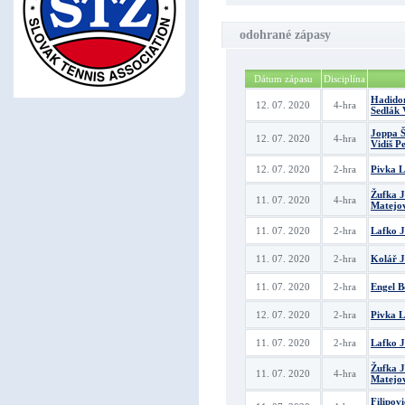
odohrané zápasy
Dátum zápasu
Disciplína
Hadido
12. 07. 2020
4-hra
Sedlák 
Joppa Š
12. 07. 2020
4-hra
Vidiš P
12. 07. 2020
2-hra
Pivka L
Žufka 
11. 07. 2020
4-hra
Matejo
11. 07. 2020
2-hra
Lafko J
11. 07. 2020
2-hra
Kolář J
11. 07. 2020
2-hra
Engel B
12. 07. 2020
2-hra
Pivka L
11. 07. 2020
2-hra
Lafko J
Žufka 
11. 07. 2020
4-hra
Matejo
Filipov