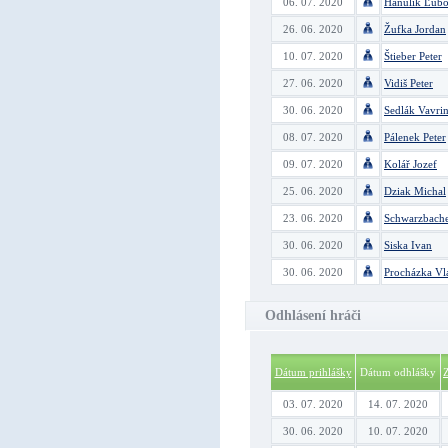
06. 07. 2020
Hanulík Ľub
26. 06. 2020
Žufka Jordan
10. 07. 2020
Štieber Peter
27. 06. 2020
Vidiš Peter
30. 06. 2020
Sedlák Vavri
08. 07. 2020
Pálenek Peter
09. 07. 2020
Kolář Jozef
25. 06. 2020
Dziak Michal
23. 06. 2020
Schwarzbache
30. 06. 2020
Siska Ivan
30. 06. 2020
Procházka Vl
Odhlásení hráči
Dátum prihlášky
Dátum odhlášky
03. 07. 2020
14. 07. 2020
30. 06. 2020
10. 07. 2020