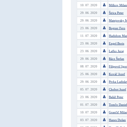
10. 07. 2020
Milkov Milan
29. 06. 2020
Širica Peter
29. 06. 2020
Matejovsky M
23. 06. 2020
Bogner Fero
11. 07. 2020
Hadidom Mar
23. 06. 2020
Engel Boris
23. 06. 2020
Lafko Juraj
29. 06. 2020
Rácz Štefan
08. 07. 2020
Filipovič Igor
25. 06. 2020
Kováč Jozef
29. 06. 2020
Pivka Ladisla
05. 07. 2020
Chobot Jozef
23. 06. 2020
Baláž Peter
01. 07. 2020
Tomčo Danie
10. 07. 2020
Grančič Mila
03. 07. 2020
Hanes Dušan